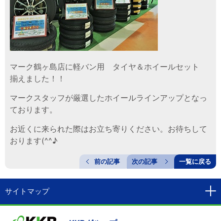
マーク鶴ヶ島店に軽バン用 タイヤ＆ホイールセット
揃えました！！
マークスタッフが厳選したホイールラインアップとなっ
ております。
お近くに来られた際はお立ち寄りください。お待ちして
おります(^^♪
前の記事
次の記事
一覧に戻る
サイトマップ